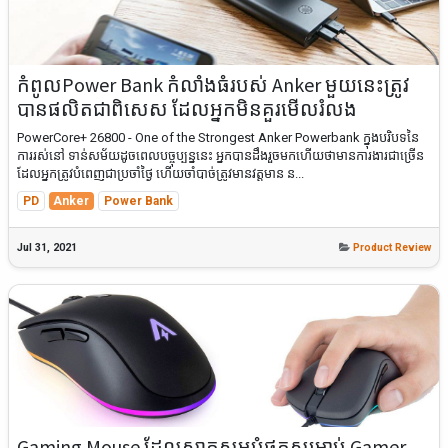
កំពូលPower Bank កំលាំងធំរបស់ Anker មួយនេះត្រូវ
បានផលិតជាពិសេស ដែលអ្នកមិនគួរមើលរំលង
PowerCore+ 26800 - One of the Strongest Anker Powerbank ក្នុងបរិបទនៃ
ការរស់នៅ ទាន់សម័យដូចពេលបច្ចុប្បន្ននេះ អ្នកបានដឹងរួចមកហើយថាមានការងារជាច្រើន
ដែលអ្នកត្រូវបំពេញជាប្រចាំថ្ងៃ ហើយចាំបាច់ត្រូវមានវត្តមាន ន...
PD
Anker
Power Bank
Jul 31, 2021
Product Review
Gaming Mouse ដែលសាកសមបំផុតសម្រាប់ Gamer