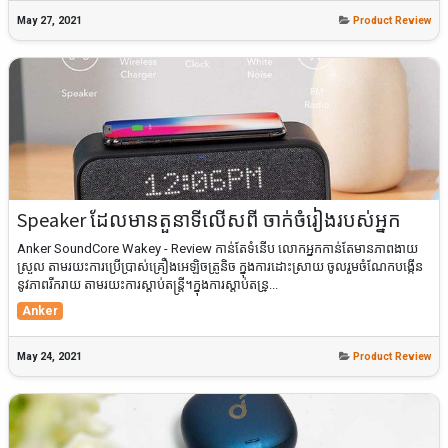
May 27, 2021
Product Review
Speaker ដែលមានតួនាទីលើសពី ចាក់ចំរៀងរបស់អ្នក
Anker SoundCore Wakey - Review កាន់តែទំនើប​ លោកអ្នកកាន់តែមានភាពងាយ
ស្រួល តាមរយះការប្រើប្រាស់គ្រឿងអេឡិចត្រូនិច ក្នុងការដោះស្រាយ ចូលរួមចំណែកបង្កើន​
នូវភាពរីករាយ តាមរយះការស្តាប់តន្ត្រី។ក្នុងការស្តាប់តន្រ្...
Anker
May 24, 2021
Product Review