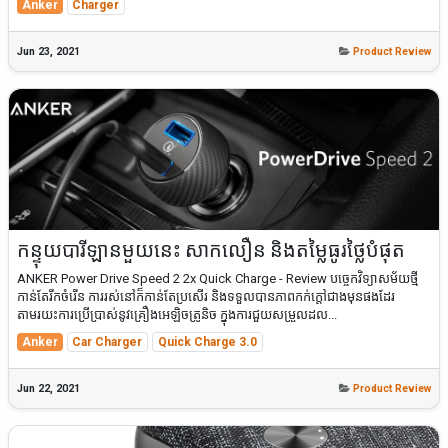
Anker
Charger
Jun 23, 2021
Product Review
កន្ទុយបារីឡានមួយនេះ សាកលឿន និងតម្លៃធូរថ្លៃបំផុត
ANKER Power Drive Speed 2 2x Quick Charge - Review បច្ចេកវិទ្យាសម័យថ្មី
កាន់តែរីកចំរើន ការរស់នៅក៏កាន់តែប្រសើរ និងទទួលបានភាពកក់ក្តៅជាងមុនផងដែរ
តាមរយះការប្រើប្រាស់នូវគ្រឿងអេឡិចត្រូនិច ក្នុងការជួយសម្រួលដល...
Anker
Car Charger
Quick Charge 3.0
Jun 22, 2021
Product Review