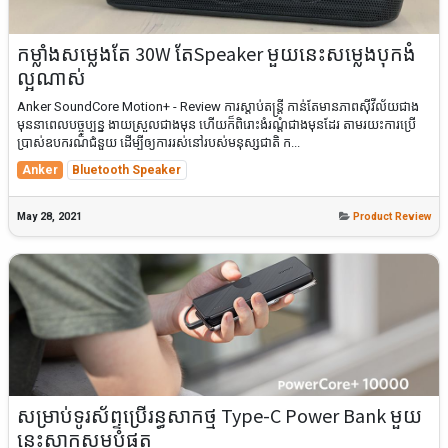
កម្លាំងសម្លេងតែ 30W តែSpeaker មួយនេះសម្លេងបុកងំ
ល្អណាស់
Anker SoundCore Motion+ - Review ការស្តាប់តន្ត្រី កាន់តែមានភាពស៊ីវីល័យជាង
មុននាពេលបច្ចុប្បន្ន ងាយស្រួលជាងមុន ហើយក៏ពិរោះងំរណ្តំជាងមុនដែរ តាមរយះការប្រើ
ប្រាស់ឧបករណ៏ជំនួយ ដើម្បីឲ្យការរស់នៅរបស់មនុស្សជាតិ​ ក...
Anker
Bluetooth Speaker
May 28, 2021
Product Review
សម្រាប់ទូរស័ព្ទប្រើរន្ធសាកថ្ម Type-C Power Bank មួយ
នេះសាកសមបំផុត