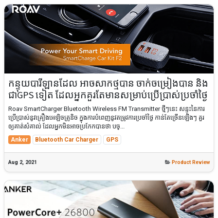
កន្ទុយបារីឡានដែល អាចសាកថ្មបាន ចាក់ចម្រៀងបាន និង
ជាGPS ទៀត ដែលអ្នកគួរតែមានសម្រាប់ប្រើប្រាស់ប្រចាំថ្ងៃ
Roav SmartCharger Bluetooth Wireless FM Transmitter ថ្មីៗនេះ សន្ទុះនៃការ
ប្រើប្រាស់នូវគ្រឿងអេឡិចត្រូនិច ក្នុងការបំពេញនូវតម្រូវការប្រចាំថ្ងៃ កាន់តែច្រើនឡើងៗ គួរ
ឲ្យគាត់សំគាល់ ដែលអ្នកមិនអាចប្រកែកបានថា បច្...
Anker
Bluetooth Car Charger
GPS
Aug 2, 2021
Product Review