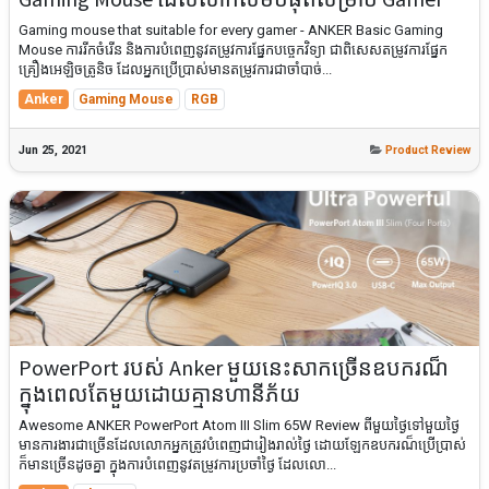
Gaming mouse that suitable for every gamer - ANKER Basic Gaming
Mouse ការរីកចំរើន និងការបំពេញនូវតម្រូវការផ្នែកបច្ចេកវិទ្យា ជាពិសេសតម្រូវការផ្នែក
គ្រឿងអេឡិចត្រូនិច ដែលអ្នកប្រើប្រាស់មានតម្រូវការជាចាំបាច់...
Anker
Gaming Mouse
RGB
Jun 25, 2021
Product Review
PowerPort របស់ Anker មួយនេះសាកច្រើនឧបករណ៏
ក្នុងពេលតែមួយដោយគ្មានហានីភ័យ
Awesome ANKER PowerPort Atom III Slim 65W Review ពីមួយថ្ងៃទៅមួយថ្ងៃ
មានការងារជាច្រើនដែលលោកអ្នកត្រូវបំពេញជារៀងរាល់ថ្ងៃ ដោយឡែកឧបករណ៏ប្រើប្រាស់
ក៏មានច្រើនដូចគ្នា ក្នុងការបំពេញនូវតម្រូវការប្រចាំថ្ងៃ ដែលលោ...