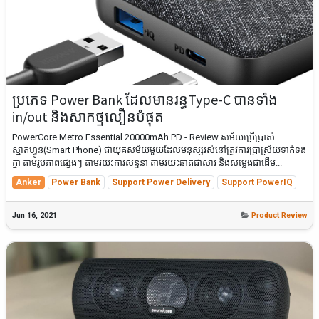
ប្រភេទ Power Bank ដែលមានរន្ធType-C បានទាំង
in/out និងសាកថ្មលឿនបំផុត
PowerCore Metro Essential 20000mAh PD - Review សម័យប្រើប្រាស់
ស្មាតហ្វូន(Smart Phone) ជាយុគសម័យមួយដែលមនុស្សរស់នៅត្រូវការប្រាស្រ័យទាក់ទង
គ្នា តាមរូបភាពផ្សេងៗ តាមរយះការសន្ទនា តាមរយះឆាតជាសារ និងសម្លេងជាដើម...
Anker
Power Bank
Support Power Delivery
Support PowerIQ
Jun 16, 2021
Product Review