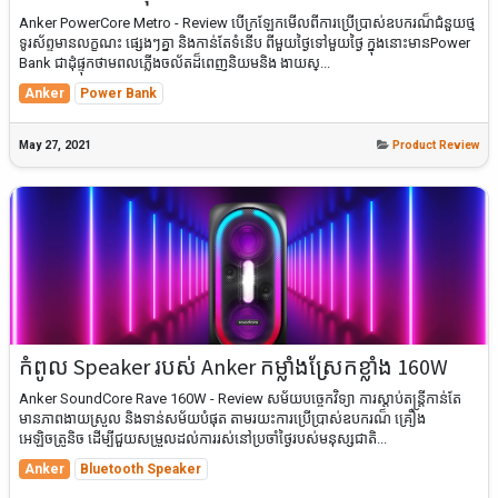
Anker PowerCore Metro - Review បើក្រឡែកមើលពីការប្រើប្រាស់ឧបករណ៏ជំនួយថ្ម
ទូរស័ព្ទមានលក្ខណះ ផ្សេងៗគ្នា និងកាន់តែទំនើប ពីមួយថ្ងៃទៅមួយថ្ងៃ ក្នុងនោះមានPower
Bank ជាដុំផ្ទុកថាមពលភ្លើងចល័ត​ដ៏ពេញនិយមនិង ងាយស្...
Anker
Power Bank
May 27, 2021
Product Review
កំពូល Speaker របស់ Anker កម្លាំងស្រែកខ្លាំង 160W
Anker SoundCore Rave 160W - Review សម័យបច្ចេកវិទ្យា ការស្តាប់តន្ត្រីកាន់តែ
មានភាពងាយស្រួល និងទាន់សម័យបំផុត តាមរយះការប្រើប្រាស់ឧបករណ៏ គ្រឿង
អេឡិចត្រូនិច ដើម្បីជួយសម្រួលដល់ការរស់នៅប្រចាំថ្ងៃរបស់មនុស្សជាតិ...
Anker
Bluetooth Speaker