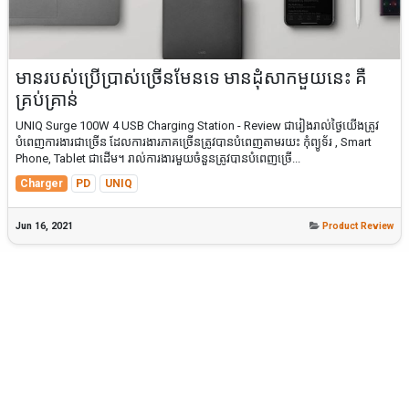
មានរបស់ប្រើប្រាស់ច្រើនមែនទេ មានដុំសាកមួយនេះ គឺ
គ្រប់គ្រាន់
UNIQ Surge 100W 4 USB Charging Station - Review ជារៀងរាល់ថ្ងៃយើងត្រូវ
បំពេញការងារជាច្រើន ដែលការងារភាគច្រើនត្រូវបានបំពេញតាមរយះ កុំព្យូទ័រ , Smart
Phone, Tablet ជាដើម។ រាល់ការងារមួយចំនួនត្រូវបានបំពេញច្រើ...
Charger
PD
UNIQ
Jun 16, 2021
Product Review