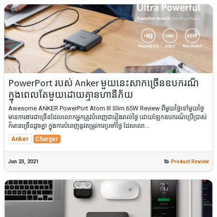
PowerPort របស់ Anker មួយនេះសាកច្រើនឧបករណ៏
ក្នុងពេលតែមួយដោយគ្មានហានីភ័យ
Awesome ANKER PowerPort Atom III Slim 65W Review ពីមួយថ្ងៃទៅមួយថ្ងៃ
មានការងារជាច្រើនដែលលោកអ្នកត្រូវបំពេញជារៀងរាល់ថ្ងៃ ដោយឡែកឧបករណ៏ប្រើប្រាស់
ក៏មានច្រើនដូចគ្នា ក្នុងការបំពេញនូវតម្រូវការប្រចាំថ្ងៃ ដែលលោ...
Anker
Charger
Jun 23, 2021
Product Review