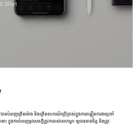
0 2Port
w
វបានបំពេញច្រើនម៉ោង និងច្រើនឧបករណ៏ប្រើប្រាស់ក្នុងការពន្លឿនការងារប្រចាំ
ក្នុងការបំពេញនូវសេចក្តីត្រូវការបស់លោកអ្នក ឲ្យបានទាន់ចិត្ត និងត្រូវ