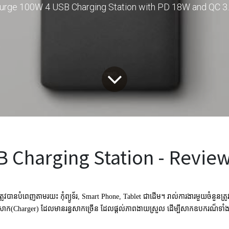
urge 100W 4 USB Charging Station with PD 18W and QC 3.
 Charging Station - Revie
នត្រូវបានបំពេញតាមរយះ
កុំព្យូទ័រ
, Smart Phone, Tablet
ជាដើម។ រាល់ការងារមួយចំនួនត្រូ
ដុំសាក(Charger) ដែលមានរន្ធសាកច្រើន ដែលផ្តល់ភាពងាយស្រួល ដើម្បីសាកឧបករណ៏ទាំងនោះ 