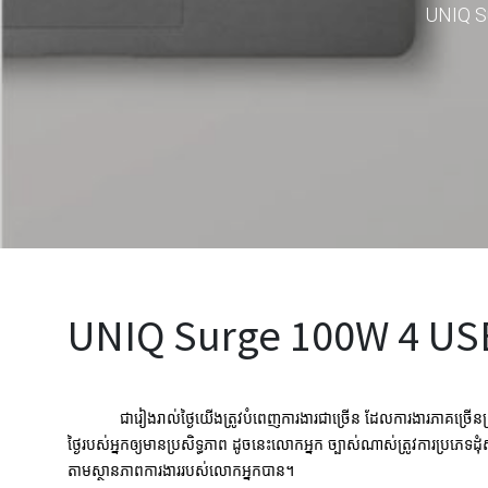
UNIQ S
UNIQ Surge 100W 4 USB
ជារៀងរាល់ថ្ងៃយើងត្រូវបំពេញការងារជាច្រើន ដែលការងារភាគច្រើ
ថ្ងៃរបស់អ្នកឲ្យមានប្រសិទ្ធភាព ដូចនេះលោកអ្នក ច្បាស់ណាស់ត្រូវការប្រភេទ
តាមស្ថានភាពការងាររបស់លោកអ្នកបាន។