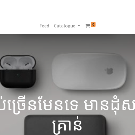
0
Feed
Catalogue
ស់ច្រើនមែនទេ មានដុំស
គ្រាន់