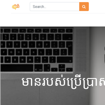
មានរបស់ប្រើប្រា