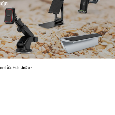
ៗទៀត
Record និង Hub ជាដើម។