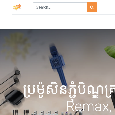
ប្រម៉ូសិនភ្ជុំបិ
Remax, 