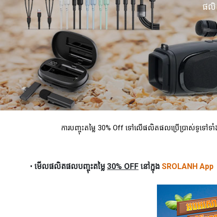
ផលិ
ការបញ្ចុះតម្លៃ 30% Off ទៅលើផលិតផលប្រើប្រាស់ទូទៅទាំង
•
មើលផលិតផលបញ្ចុះតម្លៃ
30% OFF
នៅក្នុង
SROLANH App