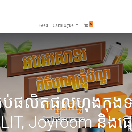
0
Feed
Catalogue
ណ្ឌគ្រប់ផលិតផលហុងកុ
LIT, Joyroom និងផ