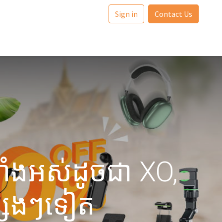
Sign in
Contact Us
ងទាំងអស់ដូចជា XO,
្សេងៗទៀត