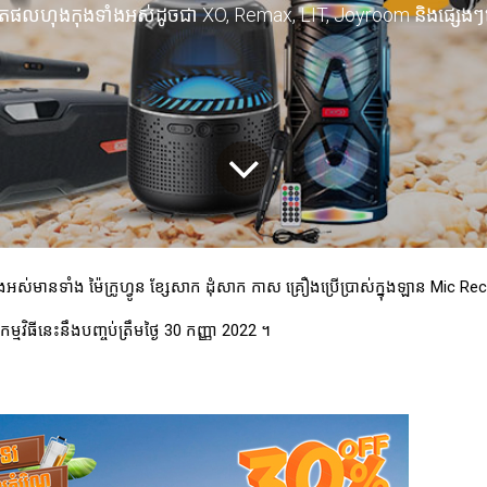
តផលហុងកុងទាំងអស់ដូចជា XO, Remax, LIT, Joyroom និងផ្សេង
អស់មានទាំង ម៉ៃក្រូហ្វូន ខ្សែសាក ដុំសាក កាស គ្រឿងប្រើប្រាស់ក្នុងឡាន Mic 
កម្មវិធីនេះនឹងបញ្ចប់ត្រឹមថ្ងៃ 30 កញ្ញា 2022 ។