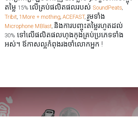
តម្លៃ
លើគ្រប់ផលិតផលរបស់
15%
SoundPeats
,
រួមទាំង
Tribit
,
1More + mothing
,
ACEFAST
,
និ
ងការបញ្ចុះតម្លៃរហូតដល់
Microphone MBlast
,
ទៅលើផលិតផលហុងកុងគ្រប់ប្រភេទទាំង
30%
អស់។ ឪកាសល្អកំពុងរងចាំលោកអ្នក !
Women Days
Promotions 30%off For Women Days