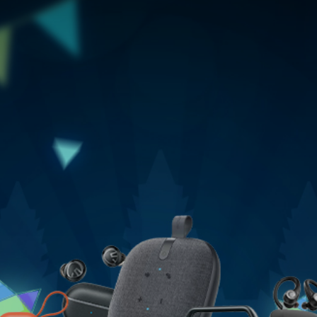
Khmer New year
Promotion Khmer New year