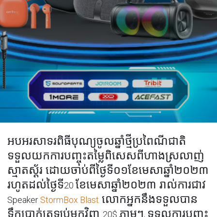
អបអរសាទរពិធីបុណ្យចូលឆ្នាំថ្មីប្រពៃណីជាតិ
ទទួលយកការបញ្ចុះតម្លៃពិសេសពីហាងស្រលាញ់
ស្មាតស្ត័រ ដោយចាប់ពីថ្ងៃទី០១ខែមេសាឆ្នាំ២០២៣
រហូតដល់ថ្ងៃទី
ខែមេសាឆ្នាំ២០២៣ រាល់ការជាវ
20
លោកអ្នកនឹងទទួលបាន
Speaker
StormBox Blast
ទឹកប្រាក់ត្រឡប់មកវិញ
ភ្លាមៗ
ទទួលការបញ្ចុះ
20$
,