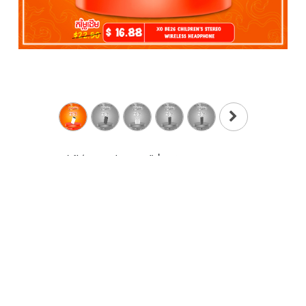
សម្រាប់ព័ត៌មានបន្ថែមឬកម្ម៉ង់ផលិតផលតាម Online៖
Tel: 089 220 070/ 081 600 919/ 0973 352 422