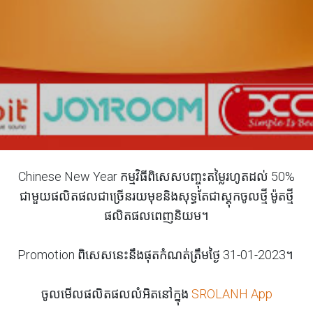
Chinese New Year កម្មវិធីពិសេសបញ្ចុះតម្លៃរហូតដល់ ​50%
ជាមួយផលិតផលជាច្រើនរយមុខនិងសុទ្ធតែជាស្តុកចូលថ្មី ម៉ូតថ្មី
ផលិតផលពេញនិយម។
Promotion ពិសេសនេះនឹងផុតកំណត់ត្រឹមថ្ងៃ 31-01-2023។
ចូលមើលផលិតផលលំអិតនៅក្នុង
SROLANH App