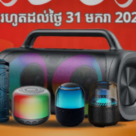
Chinese New Year ជាមួយ
Promotion រហូតដល់ 50%
OFF
ផលិតផលជាច្រើនរយមុខកំពុងបញ្ចុះតម្លៃពិសេស