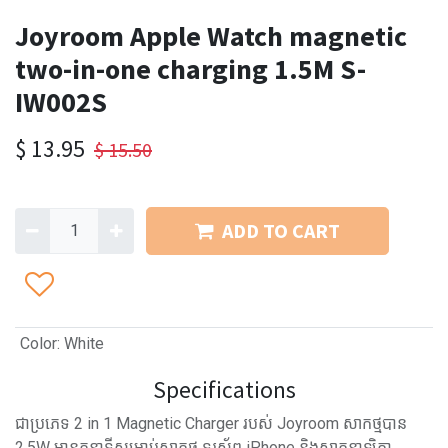
Joyroom Apple Watch magnetic
two-in-one charging 1.5M S-
IW002S
$
13.95
$
15.50
ADD TO CART
Color
:
White
Specifications
ជាប្រភេទ 2 in 1 Magnetic Charger របស់ Joyroom សាកថ្មបាន
2.5W មានតួនាទីសម្រាប់សាកថ្ម ទូរស័ព្ទ iPhone និងសាកនាឡិកា