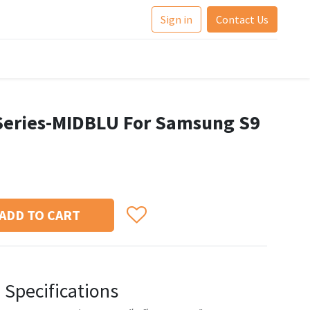
Sign in
Contact Us
 Series-MIDBLU For Samsung S9
ADD TO CART
Specifications