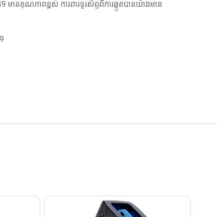
មានគុណភាពខ្ពស់ ការពារទូរស័ព្ទពីការឆ្កូតបានយ៉ាងមាន
S9