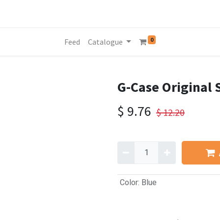
0
Feed
Catalogue
G-Case Original
$
9.76
$
12.20
Color
:
Blue