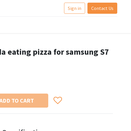
Sign in
Contact Us
da eating pizza for samsung S7
ADD TO CART