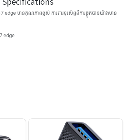
Specifications
edge មានគុណភាពខ្ពស់ ការពារទូរស័ព្ទពីការឆ្កូតបានយ៉ាងមាន
S7 edge