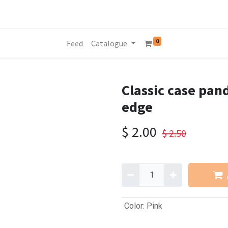
0
Feed
Catalogue
Classic case pan
edge
$
2.00
$
2.50
Color
:
Pink