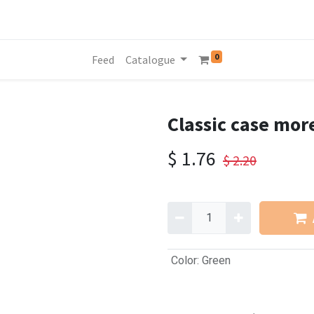
0
Feed
Catalogue
Classic case mor
$
1.76
$
2.20
Color
:
Green