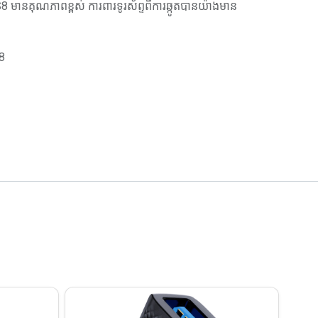
មានគុណភាពខ្ពស់ ការពារទូរស័ព្ទពីការឆ្កូតបានយ៉ាងមាន
8