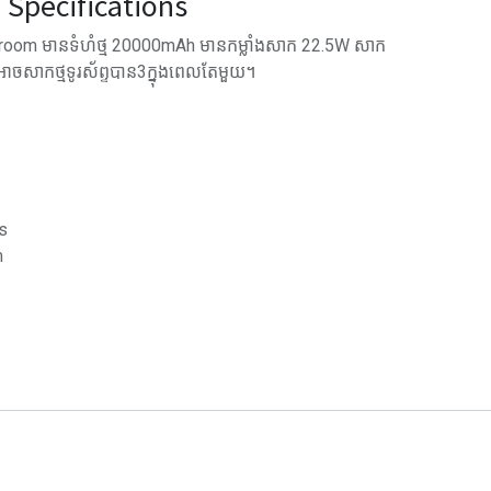
Specifications
room មានទំហំថ្ម 20000mAh មានកម្លាំងសាក 22.5W សាក
ចសាកថ្មទូរស័ព្ទបាន3ក្នុងពេលតែមួយ។
s
m