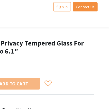
Sign in
Contact Us
 Privacy Tempered Glass For
ro 6.1″
ADD TO CART