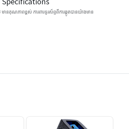
Specifications
មានគុណភាពខ្ពស់ ការពារទូរស័ព្ទពីការឆ្កូតបានយ៉ាងមាន