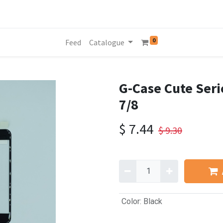
0
Feed
Catalogue
G-Case Cute Ser
7/8
$
7.44
$
9.30
Color
:
Black