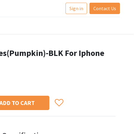
Sign in
Contact Us
ies(Pumpkin)-BLK For Iphone
ADD TO CART