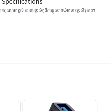
Specifications
គុណភាពខ្ពស់ ការពារទូរស័ព្ទពីការឆ្កូតបានយ៉ាងមានប្រសិទ្ធភាព។