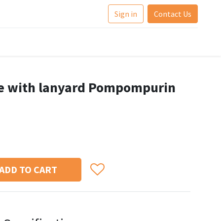
Sign in
Contact Us
se with lanyard Pompompurin
ADD TO CART