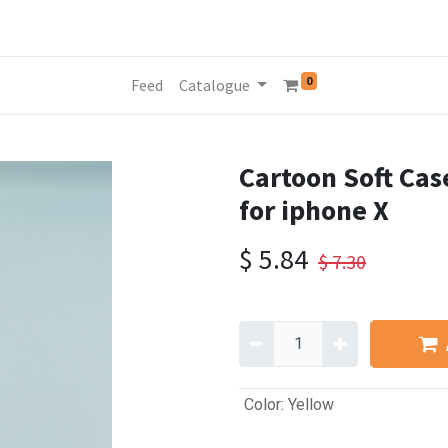
0
Feed
Catalogue
Cartoon Soft Ca
for iphone X
$
5.84
$
7.30
Color
:
Yellow