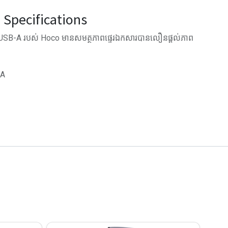
Specifications
 USB-A របស់ Hoco មានសមត្ថភាពផ្ទេរឯកសារបានលឿនផ្តល់ភាព
-A