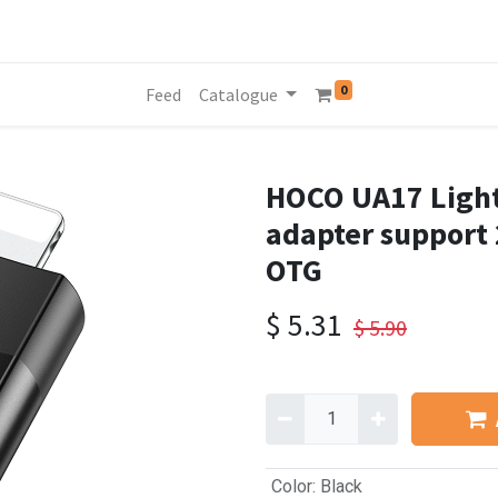
0
Feed
Catalogue
HOCO UA17 Light
adapter support 
OTG
$
5.31
$
5.90
Color
:
Black