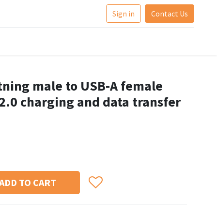
Sign in
Contact Us
ning male to USB-A female
2.0 charging and data transfer
ADD TO CART