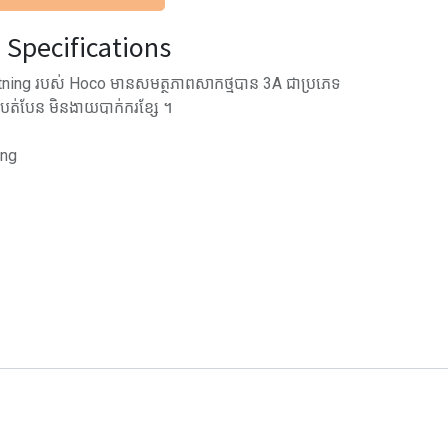
Specifications
tning របស់ Hoco មានសមត្ថភាពសាកថ្មបាន 3A ជាប្រភេទ
របត់បែន មិនងាយបាក់ករខ្សែ ។
ing