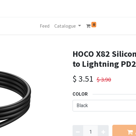
0
Feed
Catalogue
HOCO X82 Silicon
to Lightning PD
$
3.51
$
3.90
COLOR