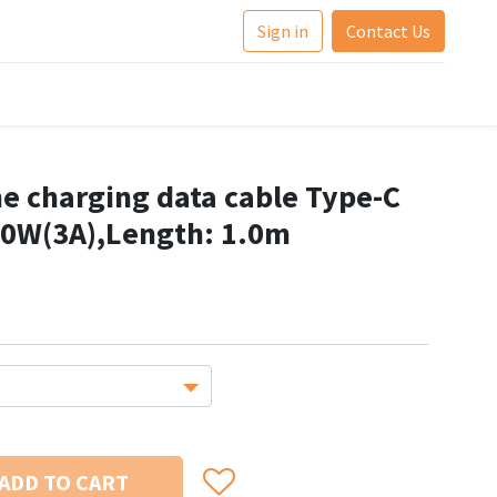
Sign in
Contact Us
e charging data cable Type-C
20W(3A),Length: 1.0m
ADD TO CART