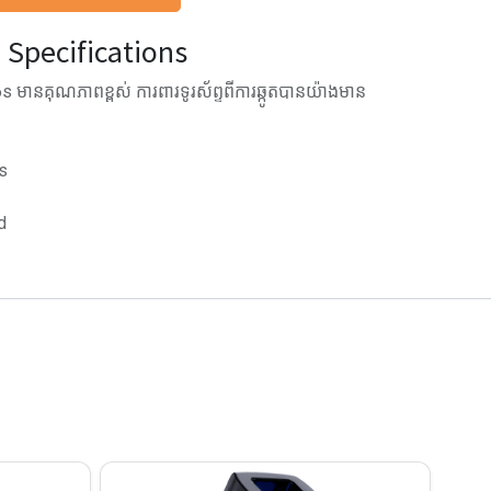
Specifications
 មានគុណភាពខ្ពស់ ការពារទូរស័ព្ទពីការឆ្កូតបានយ៉ាងមាន
s
d