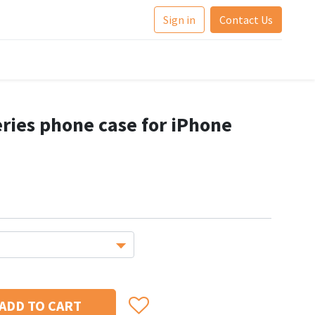
Sign in
Contact Us
ries phone case for iPhone
ADD TO CART