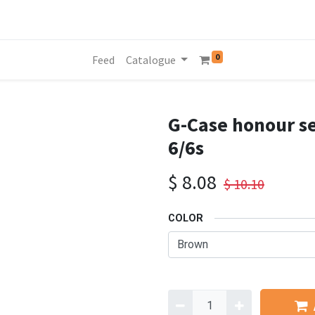
0
Feed
Catalogue
G-Case honour se
6/6s
$
8.08
$
10.10
COLOR