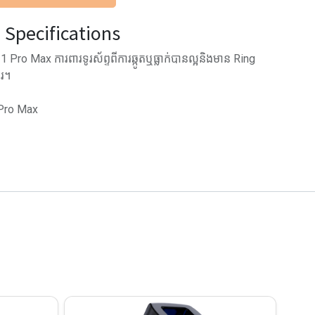
Specifications
Pro Max ការពារទូរស័ព្ទពីការឆ្កូតឬធ្លាក់បានល្អនិងមាន Ring
ែរ។
 Pro Max