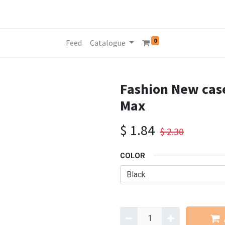
0
Feed
Catalogue
Fashion New case
Max
$
1.84
$
2.30
COLOR