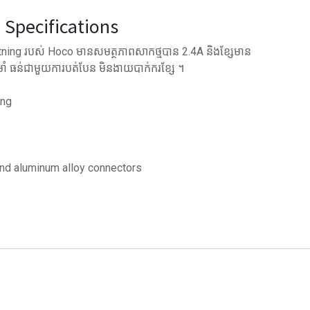
Specifications
tning របស់ Hoco មានសមត្ថភាពសាកថ្មបាន 2.4A និងខ្សែមាន
មាំ ធន់ជាមួយការបត់បែន មិនងាយបាក់ករខ្សែ ។
ing
 and aluminum alloy connectors