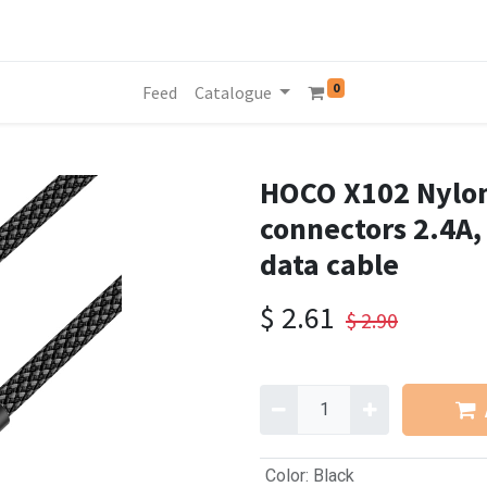
0
Feed
Catalogue
HOCO X102 Nylon
connectors 2.4A,
data cable
$
2.61
$
2.90
Color
:
Black