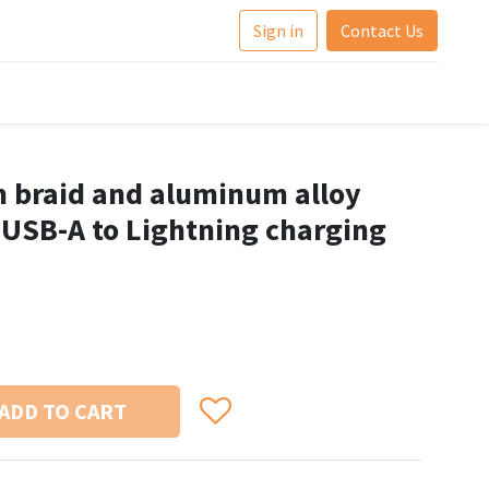
Sign in
Contact Us
 braid and aluminum alloy
 USB-A to Lightning charging
ADD TO CART