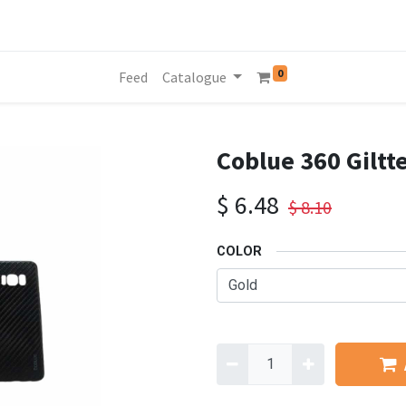
0
Feed
Catalogue
Coblue 360 Giltte
$
6.48
$
8.10
COLOR