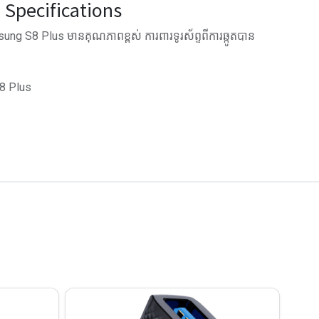
Specifications
ung S8 Plus មានគុណភាពខ្ពស់ ការពារទូរស័ព្ទពីការឆ្កូតបាន
8 Plus