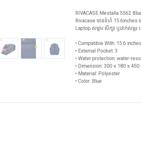
RIVACASE Mestalla 5562 Blue 
Rivacase មានទំហំ 15.6inches ផ
Laptop សម្ភារៈសិក្សា ឬដាក់សម្ភ
• Compatible With: 15.6 inche
• External Pocket: 3
• Water protection: water-resi
• Dimension: 300 x​ 180 x 45
• Material: Polyester
• Color: Blue