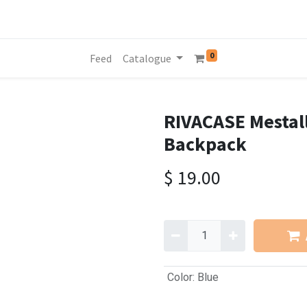
0
Feed
Catalogue
RIVACASE Mestall
Backpack
$
19.00
Color
:
Blue