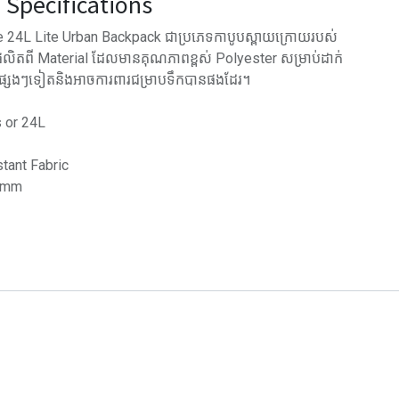
Specifications
24L Lite Urban Backpack ជាប្រភេទកាបូបស្ពាយក្រោយរបស់
លិតពី Material ដែលមានគុណភាពខ្ពស់ Polyester សម្រាប់ដាក់
រៈផ្សេងៗទៀតនិងអាចការពារជម្រាបទឹកបានផងដែរ។
s or 24L
stant Fabric
0 mm