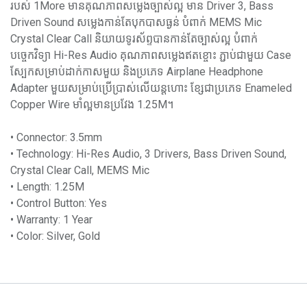
របស់ 1More មានគុណភាពសម្លេងច្បាស់ល្អ មាន Driver 3, Bass
Driven Sound សម្លេងកាន់តែបុកបាសធ្ងន់ បំពាក់ MEMS Mic
Crystal Clear Call និយាយទូរស័ព្ទបានកាន់តែច្បាស់ល្អ បំពាក់
បច្ចេកវិទ្យា Hi-Res Audio គុណភាពសម្លេងឥតខ្ចោះ ភ្ជាប់ជាមួយ Case
ស្បែកសម្រាប់ដាក់កាសមួយ និងប្រភេទ Airplane Headphone
Adapter មួយសម្រាប់ប្រើប្រាស់លើយន្តហោះ ខ្សែជាប្រភេទ Enameled
Copper Wire មាំល្អមានប្រវែង 1.25M។
• Connector: 3.5mm
• Technology: Hi-Res Audio, 3 Drivers, Bass Driven Sound,
Crystal Clear Call, MEMS Mic
• Length: 1.25M
• Control Button: Yes
• Warranty: 1 Year
• Color: Silver, Gold