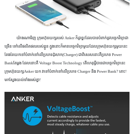
យ៉ាងណាមិញ ក្រុមហ៊ុនយក្សរបស់
Anker
ក៏ដូច្នេះដែលបានបំពាក់នូវបច្ចេកវិទ្យាជា
ច្រើន ទៅលើផលិតផលរបស់ខ្លួន ក្នុងនោះក៏មានបច្ចេកវិទ្យាមួយដែលក្រុមហ៊ុនយក្សមួយនេះ
តែងតែយកទៅបំពាក់ទៅលើប្រភេទដុំសាក
(Charger)
ជាពិសេសនោះគឺប្រភេទ
Power
Bank
តែម្តង ដែលនោះគឺ
Voltage Boost Technology
តើហេតុអ្វីបានជាបច្ចេកវិទ្យានេះ
ក្រុមហ៊ុនយក្ស
Anker
យក វាទៅបំពាក់ទៅលើប្រភេទ
Charger
និង
Power Bank
? តោះ!
មកស្វែងយល់ទាំងអស់គ្នា!