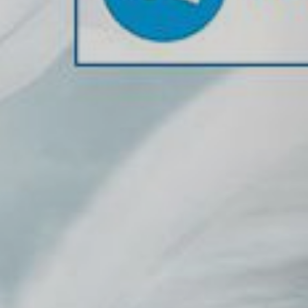
បន្ថែមលើផលិតផលរបស់ខ្លួន?
Voltage Boost Technology