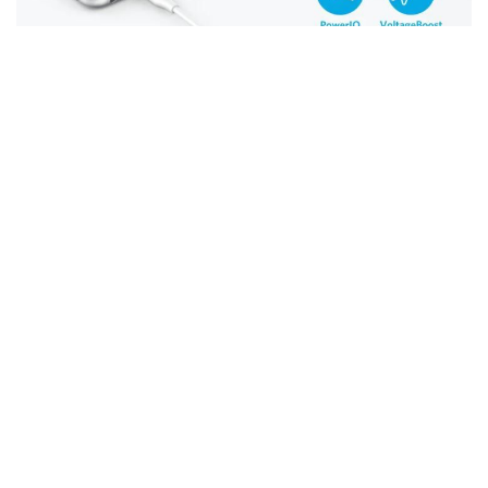
ជាការពិតណាស់ ក្នុងបរិបទបច្ចេកវិទ្យាមានការរីកចំរើនខ្លាំង ការប្រើប្រាស់គ្រឿង
អេឡិចត្រូនិចកាន់តែផ្តល់នូវទំនុចចិត្តខ្ពស់ គ្មានហានីភ័យ មិនប៉ះពាល់ដល់ឧបករណ៏ប្រើប្រាស់
ធានាបាននូវការប្រើប្រាស់យូរអង្វែង និងសុវត្តិភាព តាមរយះការបំពាក់បន្ថែម នូវ
បច្ចេកវិទ្យាលើផលិតផលទាំងនោះ។ យ៉ាងណាមិញ ក្រុមហ៊ុនយក្ស
Anker
បានបំពាក់នូវ
បច្ចេកវិទ្យាមួយដែលមានឈ្មោះថា
Voltage Boost Technology
ទៅលើ
ប្រភេទដុំសាក
(Charger)
និង
Power Bank
របស់ខ្លួនដោយសារ
Voltage Boost
Technology
ជាបច្ចេកវិទ្យាដែលធ្វើអោយការសាកថ្ម ឡើងជានិច្ច នឹងជួយទប់ចរន្តអោយ
មានលំនឹងស្មើរៗគ្នា ទោះជាអ្នក សាកថ្មទូរស័ព្ទបណ្ដើរលេងបណ្ដើរក៍ដោយ ក៏ភាគរយ ថ្ម
ទូរស័ព្ទរបស់អ្នកឡើងថ្មជានិច្ច ដោយគ្មានហានីភ័យ និងមានសុវត្តិភាពបំផុត។ ជម្រើសនៃការ
ប្រើប្រាស់ផលិតផលដ៏ឆ្លាតវៃ គឺប្រើប្រាស់ផលិតផល ដែលមានបំពាក់ដោយបច្ចេកវិទ្យាការពារ
ត្រឹមត្រូវ ធានាបាននូវភាពជឿទុកចិត្ត និងសុវត្តិភាព។