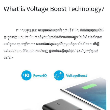
What is Voltage Boost Technology?
នាពេលបច្ចុប្បន្ននេះ មានក្រុមហ៊ុនបច្ចេកវិទ្យាជាច្រើនដែល កំពុងតែប្រកួតប្រជែង
គ្នា ក្នុងទាញយកប្រជាប្រិយភាពពីអ្នកប្រើប្រាស់ផលិតផលរបស់ខ្លួន តែដើម្បីឲ្យផលិតផល
របស់ខ្លួនមានប្រជាប្រិយភាព គេបានបំពាក់នូវបច្ចេកវិទ្យាមួយចំនួនលើផលិតផល ដើម្បី
ផលិតផលនេះកាន់តែមានភាពទាក់ទាញ ព្រមទាំងបង្កើននូវទំនុកចិត្តដល់អ្នកប្រើប្រាស់
ផងដែរ។