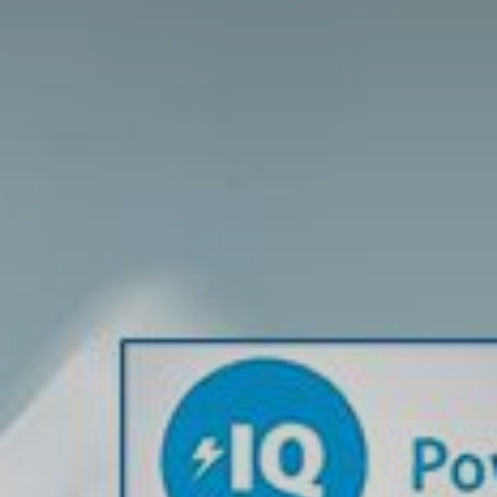
តើអ្វីជាបច្ចេកវិទ្យា Voltage
Boost ហេតុអ្វីបានជាក្រុមហ៊ុន
យក្ស Ankerយកទៅបំពាក់