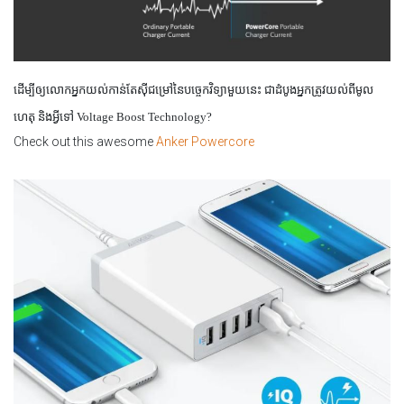
ដើម្បីឲ្យលោកអ្នកយល់
កាន់តែ
ស៊ីជម្រៅនៃបច្ចេកវិទ្យាមួយនេះ ជាដំបូងអ្នកត្រូវយល់ពីមូល
ហេតុ និងអ្វីទៅ
Voltage Boost Technology?
Check out this awesome
Anker Powercore