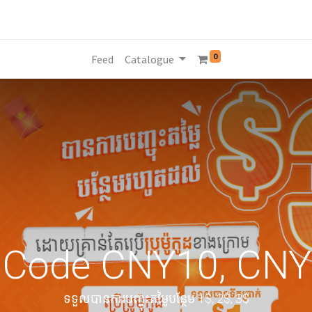
0
Feed
Catalogue
o Code CNY10, CN
ទទួលបានការបញ្ចុះតម្លៃបន្ថែម 1$, 2$, 3$