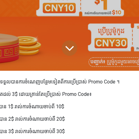
ងទទួលបានការចំណេញបន្ថែមទៀតពីការប្រើប្រាស់ Promo Code ។
រហូតដល់ 3$ ដោយគ្រាន់តែប្រើប្រាស់ Promo Code៖
ាន 1$ រាល់ការចំណាយចាប់ពី 10$
ាន 2$ រាល់ការចំណាយចាប់ពី 20$
ាន 3$ រាល់ការចំណាយចាប់ពី 30$