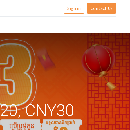
Sign in
Contact Us
Y20, CNY30