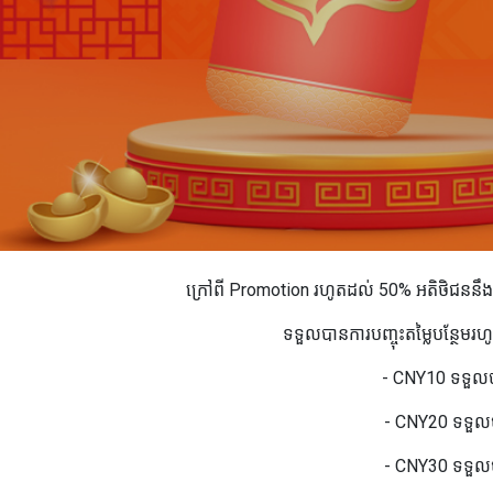
ក្រៅពី Promotion រហូតដល់ 50% អតិថិជននឹ
ទទួលបានការបញ្ចុះតម្លៃបន្ថែម
- CNY10 ទទួលប
- CNY20 ទទួលប
- CNY30 ទទួលប