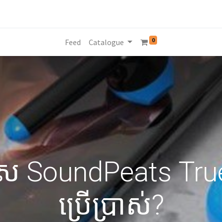
0
Feed
Catalogue
រើសរើស SoundPeats T
ប្រើប្រាស់?