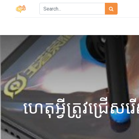
ហេតុអ្វីត្រូវជ្