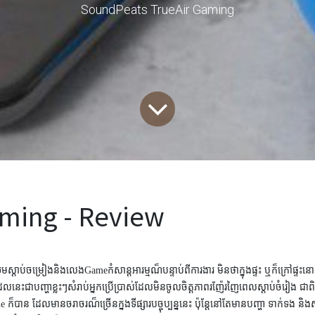
SoundPeats TrueAir Gaming
ming - Review
មស្តាប់ចម្រៀងនិង
លេង
Game
កំសាន្តអារម្មណ៏បន្ទាប់ពីការងារ មិនថាក្នុងផ្ទះ ឬក៏ក្រ
ែលនេះជាបញ្ហាខ្លះៗសំរាប់អ្នកប្រើប្រាស់ដែលមិនចូលចិត្តភាពរញ៉ែរញៃពេលស្តាប់ចំរៀង
me
ក៏បាន ដែលមានចរាចរណ៏ច្រើនក្នងទីផ្សារបច្ចុប្បន្ននេះ ប៉ុន្តែនៅតែមានបញ្ហា ទាក់ទង ន