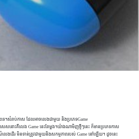
ៅផ្ទះនោះទេ។សំរាប់កាស ដែលអាចលេងជាមួយ និងប្រភេទ
Game
 ជាពិសេសនោះគឺលេង
Game
នេះតែម្តង។យ៉ាងណាមិញថ្មីៗនេះ ក៏មានប្រភេទកាស
ិងសំលេងដើរ មិនទាន់ត្រូវជាមួយនិងសកម្មភាព
របស់
Game
នៅឡើយ។ ដូចនេះ