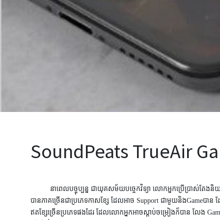
SoundPeats TrueAir Ga
នាពេលបច្ចុប្បន្ន ជាយុគសម័យបច្ចេកវិទ្យា លោកអ្នកប្រើប្រាស់តែងនិយ
បានភាគច្រើនជាប្រភេទកាសខ្សែ ដែលអាច
Support
ជាមួយនិង
Game
បាន ដ
ឥតខ្សែច្រើនប្រភេទផងដែរ ដែលលោកអ្នកអាចស្តាប់ចម្រៀងក៏បាន លែង
Ga