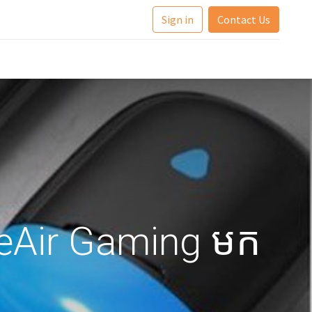
Sign in
Contact Us
rueAir Gaming មក