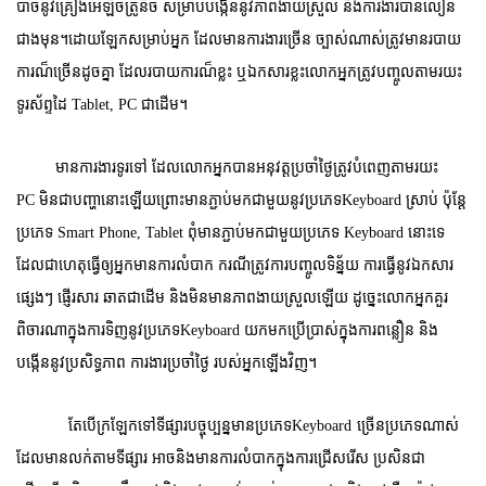
បាច់នូវគ្រឿងអេឡិចត្រូនិច សម្រាប់បង្កើននូវភាពងាយស្រួល និងការងារបានលឿន
ជាងមុន។ដោយឡែកសម្រាប់អ្នក ដែលមានការងារច្រើន ច្បាស់ណាស់ត្រូវមានរបាយ
ការណ៏ច្រើនដូចគ្នា ដែលរបាយការណ៏ខ្លះ ឬឯកសារខ្លះលោកអ្នកត្រូវបញ្ចូលតាមរយះ
ទូរស័ព្ទដៃ
Tablet, PC
ជាដើម។
មានការងារទូរទៅ ដែលលោកអ្នកបានអនុវត្តប្រចាំថ្ងៃត្រូវបំពេញតាមរយះ
PC
មិនជាបញ្ហានោះឡើយព្រោះមានភ្ជាប់មកជាមួយនូវប្រភេទKeyboard
ស្រាប់ ប៉ុន្តែ
ប្រភេទ
Smart Phone, Tablet
ពុំមានភ្ជាប់មកជាមួយ
ប្រភេទ
Keyboard
នោះទេ
ដែលជាហេតុធ្វើឲ្យអ្នកមានការលំបាក ករណីត្រូវការបញ្ចូលទិន្ន័យ ការធ្វើនូវឯកសារ
ផ្សេងៗ ផ្ញើរសារ ឆាតជាដើម និងមិនមានភាពងាយស្រួលឡើយ ដូច្នេះលោកអ្នកគួរ
ពិចារណាក្នុងការទិញនូវប្រភេទKeyboard
យកមកប្រើប្រាស់ក្នុងការពន្លឿន និង
បង្កើននូវប្រសិទ្ធភាព ការងារប្រចាំថ្ងៃ របស់អ្នកឡើងវិញ។
តែបើក្រឡែកទៅទីផ្សារបច្ចុប្បន្នមានប្រភេទKeyboard
ច្រើនប្រភេទណាស់
ដែលមានលក់តាមទីផ្សារ អាចនិងមានការលំបាកក្នុងការជ្រើសរើស ប្រសិនជា