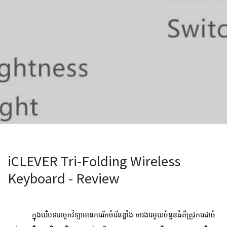
iCLEVER Tri-Folding Wireless
Keyboard - Review
ក្នុងបរិបទបច្ចេកវិទ្យាមានការរីកចំរើនខ្លាំង ការងារមួយចំនួនធំគឺត្រូវការជាចំ