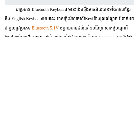
ជាប្រភេទ Bluetooth Keyboard
មានរាងស្តើងអាចវាយបានទាំងភាសាខ្មែរ
និង
English Keyboard
មួយនេះ មានភ្លើងរំលេចលើ
Key
យ៉ាងស្រស់ស្អាត បំពាក់មក
ជាមួយនូវប្រភេទ
Bluetooth 5.1V
ចម្ងាយបានដល់ទៅ១០ម៉ែត្រ សាកថ្មចន្លោះពី
២ទៅ៣ម៉ោងប្រើបានរហូតដល់ ៣០០ ម៉ោងឯណោះ។ ចំពោះ
Keyboard
នេះផងដែរ
គឺអាចប្រើប្រាស់បានទាំង
iOS, Android, Window
ទៀតផង។
សម្រាប់ការប្រើប្រាស់វិញ ដោយគ្រាន់តែចុច
F+C
ហើយមានពាក្យថា
Pairing
លោកអ្នកអាចភ្ជាប់បានគ្រប់ប្រតិបត្តិការទាំងអស់មិនថា
iOS, Android,
Window
ឡើយ។ការភ្ជាប់តាមខ្សែ
Micro
សម្រាប់
Laptop/PC
ចុច
Fn+R
ចំនែក
ភ្ជាប់
Bluetooth Connection
ទៅទូរស័ព្ទ ចុច
Fn+Q
ពេលនោះនិងចេញ
ភ្លើងពណ៏ខៀវ ដែលបានបញ្ជាក់ថាកាភ្ជាប់គឺជោគជ័យ។ រីឯការប្តូរភាសាវិញ សម្រាប់
iOS
Version 8
ចុះក្រោម និងសម្រាប់
Window
សូមចុច
Win+Space,
សម្រាប់
ប្រភេទ
iOS Version 9
ឡើង និង
Google Android
សូមចុច
Ctrl+Space
ចំនែក
Samsung Android Version 3
ឡើងសូមចុច
Shift+Space
ជាការស្រេច ដែល