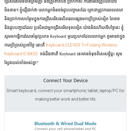
ជ្រើសរើសមិនបានត្រឹមត្រូវ និងត្រូវខាតបង់ ប្រាក់កាស ការងារនិងត្រូវយឺតយ៉ាវ
មិនខាន។ ខ្ញុំជឿជាក់ថា លោកអ្នកមិនចង់ជួបបញ្ហានេះដែរ ព្រោះវាត្រូវការពេលវេលា
និងប្រាក់កាសបន្ថែមក្នុងការជ្រើសរើសផលិតផលផ្សេងមកប្រើប្រាស់ទៀត តែអាច
និងជួបបញ្ហាដដែល ប្រសិនជាអ្នកជ្រើសរើសខុសទៀត យ៉ាងនិងហើយទើបថ្ងៃនេះ ខ្ញុំ
សូមមកធ្វើការណែនាំនូវប្រភេទ​
Keyboard
មួយប្រភេទដែលលោកអ្នក គួរមានវាក្នុង
Keyboard iCLEVER Tri-Folding Wireless
ការប្រើប្រាស់ប្រចាំថ្ងៃ នោះគឺ
Keyboard IC-BK05
ចង់ដឹងថាតើ
Keyboard
នេះមានចំនុចពិសេសអ្វីខ្លះ សូម
ស្វែងយល់ទាំងអស់គ្នា?
Connect Your Device
Smart keyboard, connect your smartphone, tablet, laptop/PC for
making better work and better life.