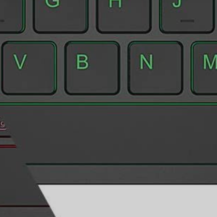
ប្រភេទKeyboard Bluetooth
ដែលអាចប្រើប្រាស់បានទាំង
iOS, Android, Window
iCLEVER Tri-Folding Wireless Keyboard IC-BK05