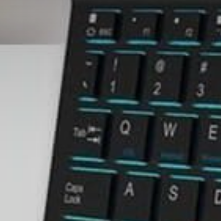
ហេតុអ្វីអ្នកត្រូវមាន Bluetooth
Keyboard សម្រាប់ប្រើប្រាស់
ប្រចាំថ្ងៃ?
iClever Universal Slim Portable Wireless Keyboard IC-