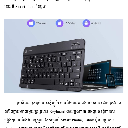
នោះ គឺ
Smart Phone
តែម្តង។
ប្រសិនជាអ្នកប្រើប្រាស់កុំព្យូទ័រ អាចនិងមានភាពងាយស្រួល ដោយត្រូវបាន
ផលិតភ្ជាប់មកជាមួយនូវប្រភេទ Keyboard
ងាយក្នុងការវាយអត្ថបទ ធ្វើការងារ
ផ្សេងៗបានយ៉ាងងាយស្រួល តែសម្រាប់
Smart Phone, Tablet
ពុំមានប្រភេទ