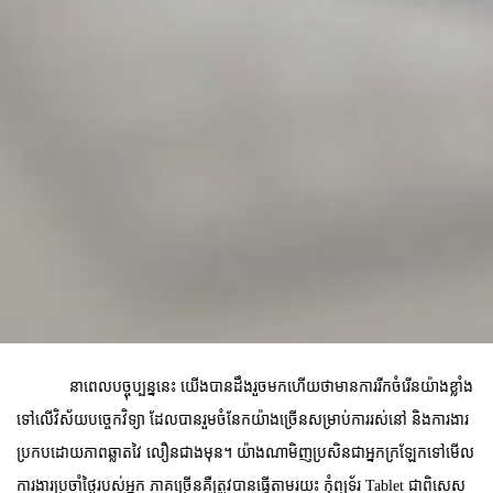
នាពេលបច្ចុប្បន្ននេះ យើងបានដឹងរួចមកហើយថាមានការរីកចំរើនយ៉ាងខ្លាំង
ទៅលើវិស័យបច្ចេកវិទ្យា ដែលបានរួមចំនែកយ៉ាងច្រើនសម្រាប់ការរស់នៅ និងការងារ
ប្រកបដោយភាពឆ្លាតវៃ លឿនជាងមុន។ យ៉ាងណាមិញប្រសិនជាអ្នកក្រឡែកទៅមើល
ការងារប្រចាំថ្ងៃរបស់អ្នក ភាគច្រើនគឺត្រូវបានធ្វើតាមរយះ កុំព្យូទ័រ Tablet
ជាពិសេស