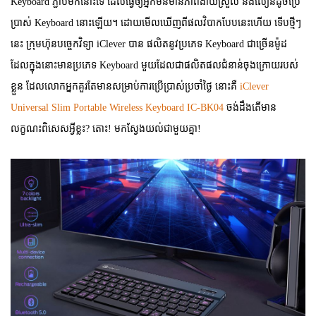
Keyboard
ភ្ជាប់មកនោះទេ ដែលធ្វើឲ្យអ្នកមិនមានភាពងាយស្រួល និងលឿនដូចប្រើ
ប្រាស់
Keyboard
នោះឡើយ។ ដោយមើលឃើញពីផលវិបាកបែបនេះហើយ ទើបថ្មីៗ
នេះ ក្រុមហ៊ុនបច្ចេកវិទ្យា
iClever
បាន ផលិតនូវប្រភេទ
Keyboard
ជាច្រើនម៉ូដ
ដែលក្នុងនោះមានប្រភេទ
Keyboard
មួយដែលជាផលិតផលជំនាន់ចុងក្រោយរបស់
ខ្លួន ដែលលោកអ្នកគួរតែមានសម្រាប់ការប្រើប្រាស់ប្រចាំថ្ងៃ នោះគឺ
iClever
Universal Slim Portable Wireless Keyboard IC-BK
04
ចង់ដឹងតើមាន
លក្ខណះពិសេសអ្វីខ្លះ? តោះ! មកស្វែងយល់ជាមួយគ្នា!