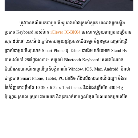
ត្រូវបានផលិតមកជាមួយនិងរូបរាងយ៉ាងស្រស់ស្អាត មានរាងតូចស្តើង
ប្រភេទ Keyboard
របស់ម៉ាក
iClever IC-BK04
នេះសាកថ្មមួយពេញអាចប្រើបាន
រហូតដល់ទៅ
250
ម៉ោង ភ្ជាប់មកជាមួយនូវប្រភេទជើងទម្រ ចំនួនមួយ សម្រាប់ប្រើ
ប្រាស់ជាមួយនិងប្រភេទ Smart Phone ឬ Tablet ជាដើម ហើយអាច
Stand By
បានដល់ទៅ
280
ថ្ងៃឯណោះ។ សម្រាប់
Bluetooth Keyboard
នេះផងដែរអាច
ដំណើរការបានយ៉ាងល្អលើប្រតិបត្តិការណ៏
Window, iOS, Mac, Android
មិនថា
ជាប្រភេទ
Smart Phone, Tablet, PC
ជាដើម គឺដំណើរការបានយ៉ាងល្អ។ ចំនែក
ទំហំវិញនោះត្រឹមតែ 10.35
x
6.22
x
1.54
inches
និងទំងន់ត្រឹមតែ 430.91
g
ប៉ុណ្ណោះ ស្រាល ស្រួល ងាយយក និងទុកដាក់តាមខ្លួនបំផុត ដែលលោកអ្នកនៅតែ
រីករាយនិងការបំពេញការងារ ទោះស្ថិតនៅទីណាក៏ដោយ មិនថា ហាងកាហ្វេ ហាង
បាយ ឬម៉ាតឡើយ។
គួរបញ្ជាក់ផងដែរថា សម្រាប់ផលិតផល iClever
ជាផលិតផលអាមេរិក