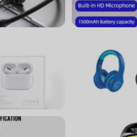
ស្តុកផលិតផលថ្មីជាច្រើនរយមុខ
កាស, Speaker, Power Bank, Smart Watch, ជើងទម្រ,
Case, Screen និងផលិតផលផ្សេងៗទៀត