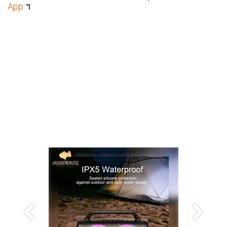
App
។
Previous
Next