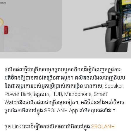
ផលិតផលថ្មីជាច្រើនរយមុខចូលស្តុកហើយដើម្បីបំពេញតម្រូវការ
អតិថិជនឱ្យបានកាន់តែច្រើនជាងមុន។ ផលិតផលដែលពេញនិយម
និងជាតម្រូវការរបស់អ្នកប្រើប្រាស់ភាគច្រើន មានកាស, Speaker,
Power Bank, ខ្សែសាក, HUB, Microphone, Smart
Watchនិងផលិតផលជាច្រើនមុខទៀត។
អតិថិជនទាំងអស់ក៏អាច
ចូលឆែកមើលនៅក្នុង SROLANH App លំអិតបានផងដែរ ។
ចុច Link នេះដើម្បីឆែកផលិតផលលំអិតនៅក្នុង
SROLANH